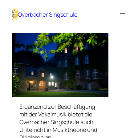
Direkt
zum
Overbacher Singschule
Inhalt
wechseln
Ergänzend zur Beschäftigung
mit der Vokalmusik bietet die
Overbacher Singschule auch
Unterricht in Musiktheorie und
Dirigieren an.