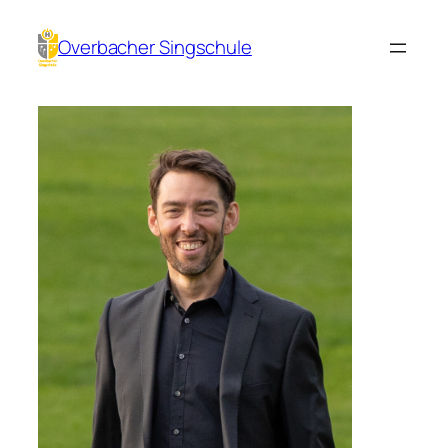
Direkt
zum
Overbacher Singschule
Inhalt
wechseln