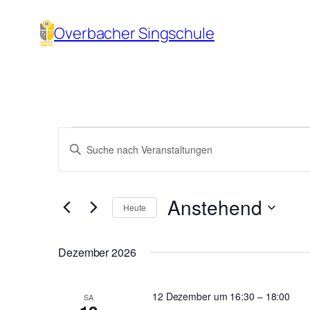
Overbacher Singschule
Veranstaltunge
Veranstaltungen
Bitte
Suche
Schlüsselwort
und
eingeben.
Anstehend
Suche
Ansichten,
Heute
nach
Datum
Navigation
Veranstaltungen
wählen.
Dezember 2026
Schlüsselwort.
12 Dezember um 16:30
–
18:00
SA