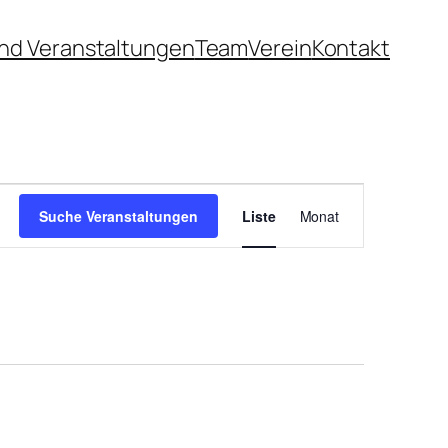
nd Veranstaltungen
Team
Verein
Kontakt
Veranstaltung
Ansichten-
Suche Veranstaltungen
Liste
Monat
Navigation