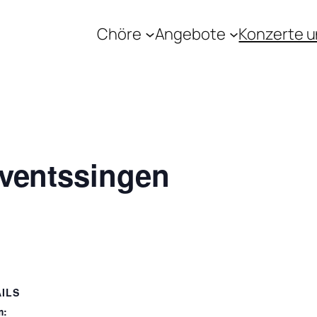
Chöre
Angebote
Konzerte u
ventssingen
ILS
m: